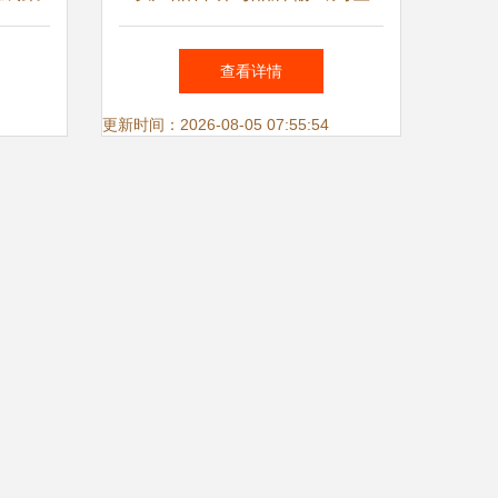
新驱动
石，雷炎科技构建网络信息技
查看详情
展
术研发驱动的品牌服务终端能
更新时间：2026-08-05 07:55:54
力