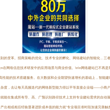
深刻的变革。招商策略的优化、技术专业的孵化、网络建站的智能化，三
88.cn在网络信息技术研发中的应用场景与商业价值。\n\n网络建站已不
定制、高性能的技术搭建服务。在大数据和企业期望快速增长的基础上，智能
复杂度，去让每天高频迭代的网络新型能力得以平等直接企业端——小商
API就能在集成所有导、高、广预识别路径技术上支持专业建站需求的自
产出相或相后经验显著进阶成本值的能力就“专业项目准时段加速完善触